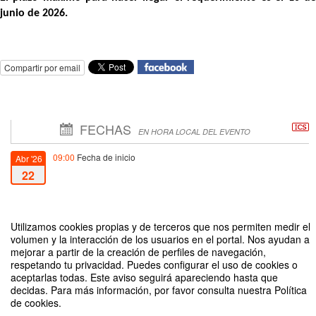
junio de 2026.
Compartir por email
FECHAS
EN HORA LOCAL DEL EVENTO
09:00
Fecha de inicio
Abr '26
22
16:00
Fecha de fin
Jun '26
24
Utilizamos cookies propias y de terceros que nos permiten medir el
volumen y la interacción de los usuarios en el portal. Nos ayudan a
mejorar a partir de la creación de perfiles de navegación,
respetando tu privacidad. Puedes configurar el uso de cookies o
aceptarlas todas. Este aviso seguirá apareciendo hasta que
decidas. Para más información, por favor consulta nuestra Política
de cookies.
Fondecyt Regular 2027