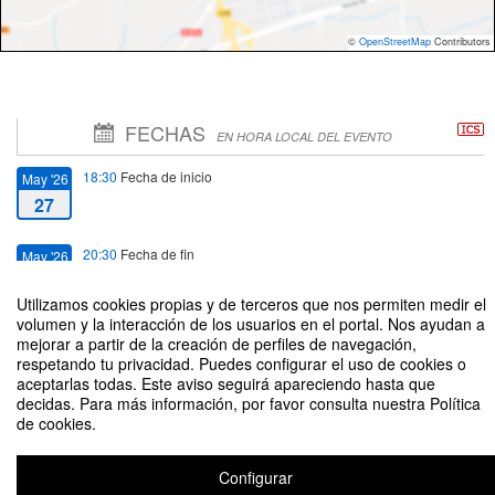
©
OpenStreetMap
Contributors
FECHAS
EN HORA LOCAL DEL EVENTO
18:30
Fecha de inicio
May '26
27
20:30
Fecha de fin
May '26
27
Utilizamos cookies propias y de terceros que nos permiten medir el
volumen y la interacción de los usuarios en el portal. Nos ayudan a
mejorar a partir de la creación de perfiles de navegación,
respetando tu privacidad. Puedes configurar el uso de cookies o
aceptarlas todas. Este aviso seguirá apareciendo hasta que
decidas. Para más información, por favor consulta nuestra Política
Café Literario Curicó Invitada: Josefina González. Conduce: Joaquín
de cookies.
Rebolledo
Organizado por Dirección de Extensión Cultural y Artística
Configurar