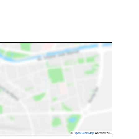
©
OpenStreetMap
Contributors