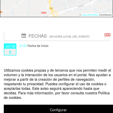
©
OpenStreetMap
Contributors
FECHAS
EN HORA LOCAL DEL EVENTO
10:30
Fecha de inicio
Jun '26
5
14:00
Fecha de fin
Jun '26
5
Utilizamos cookies propias y de terceros que nos permiten medir el
volumen y la interacción de los usuarios en el portal. Nos ayudan a
mejorar a partir de la creación de perfiles de navegación,
respetando tu privacidad. Puedes configurar el uso de cookies o
aceptarlas todas. Este aviso seguirá apareciendo hasta que
decidas. Para más información, por favor consulta nuestra Política
de cookies.
Ceremonia de Investidura Odontología 2026
Organizado por Facultad de Odontología
Configurar