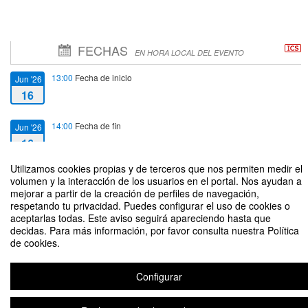
FECHAS
EN HORA LOCAL DEL EVENTO
13:00
Fecha de inicio
Jun '26
16
14:00
Fecha de fin
Jun '26
16
Utilizamos cookies propias y de terceros que nos permiten medir el
volumen y la interacción de los usuarios en el portal. Nos ayudan a
mejorar a partir de la creación de perfiles de navegación,
respetando tu privacidad. Puedes configurar el uso de cookies o
aceptarlas todas. Este aviso seguirá apareciendo hasta que
Capacitación online | EndNote como apoyo metodológico en la redacción
decidas. Para más información, por favor consulta nuestra Política
científica
de cookies.
Organizado por BEIC, ANID | Dirección de Bibliotecas, Vicerrectoría
Académica
Configurar