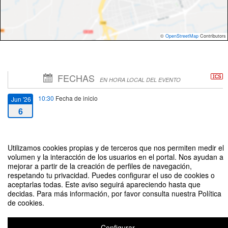
©
OpenStreetMap
Contributors
FECHAS
EN HORA LOCAL DEL EVENTO
10:30
Fecha de inicio
Jun '26
6
18:00
Fecha de fin
Nov '26
1
Utilizamos cookies propias y de terceros que nos permiten medir el
volumen y la interacción de los usuarios en el portal. Nos ayudan a
mejorar a partir de la creación de perfiles de navegación,
respetando tu privacidad. Puedes configurar el uso de cookies o
aceptarlas todas. Este aviso seguirá apareciendo hasta que
decidas. Para más información, por favor consulta nuestra Política
de cookies.
Talleres de trabajo cultural en Talca, Curicó y Linares
Organizado por Dirección de Extensión Cultural y Artística
Configurar