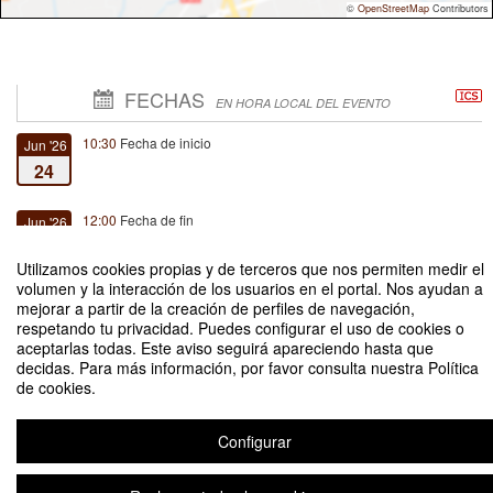
©
OpenStreetMap
Contributors
FECHAS
EN HORA LOCAL DEL EVENTO
10:30
Fecha de inicio
Jun '26
24
12:00
Fecha de fin
Jun '26
24
Utilizamos cookies propias y de terceros que nos permiten medir el
volumen y la interacción de los usuarios en el portal. Nos ayudan a
mejorar a partir de la creación de perfiles de navegación,
respetando tu privacidad. Puedes configurar el uso de cookies o
aceptarlas todas. Este aviso seguirá apareciendo hasta que
decidas. Para más información, por favor consulta nuestra Política
Bibliomóvil 2026
de cookies.
Organizado por Dirección de Bibliotecas Vicerrectoría Académica - Facultad
de Ingeniería
Configurar
Aviso legal
|
Contacto
Plataforma de organización de eventos Symposium