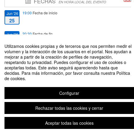
FECHAS
EN HORA LOCAL DEL EVENTO
19:00
Fecha de inicio
Jun '26
25
20:30
Fecha de fin
Jun '26
25
Utilizamos cookies propias y de terceros que nos permiten medir el
volumen y la interacción de los usuarios en el portal. Nos ayudan a
mejorar a partir de la creación de perfiles de navegación,
respetando tu privacidad. Puedes configurar el uso de cookies o
aceptarlas todas. Este aviso seguirá apareciendo hasta que
decidas. Para más información, por favor consulta nuestra Política
Charla de Astronomía “Astronomía Aficionada; La magia de la fotografía”.
de cookies.
Imparte: Profesor Claudio Tenreiro Leiva
Organizado por Dirección de Extensión Cultural y Artística
Configurar
Rechazar todas las cookies y cerrar
Aviso legal
|
Contacto
Plataforma de organización de eventos Symposium
Copyright © 2026
Aceptar todas las cookies