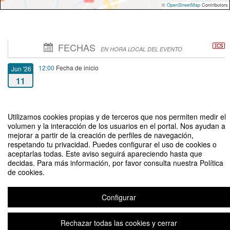
©
OpenStreetMap
Contributors
FECHAS
EN HORA LOCAL DEL EVENTO
12:00
Fecha de inicio
Jun '26
11
13:00
Fecha de fin
Jun '26
11
Utilizamos cookies propias y de terceros que nos permiten medir el
volumen y la interacción de los usuarios en el portal. Nos ayudan a
mejorar a partir de la creación de perfiles de navegación,
respetando tu privacidad. Puedes configurar el uso de cookies o
aceptarlas todas. Este aviso seguirá apareciendo hasta que
decidas. Para más información, por favor consulta nuestra Política
de cookies.
Charla Informativa Fondos Concursables VDE 2026// ONLINE
Organizado por DAOI
Configurar
Rechazar todas las cookies y cerrar
Aviso legal
|
Contacto
Plataforma de organización de eventos Symposium
Copyright © 2026