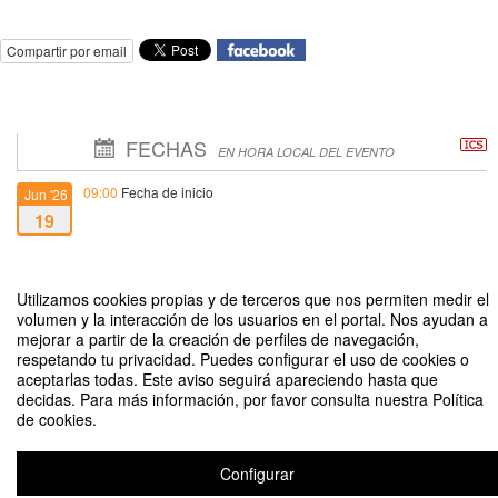
Compartir por email
FECHAS
EN HORA LOCAL DEL EVENTO
09:00
Fecha de inicio
Jun '26
19
13:00
Fecha de fin
Ago '26
6
Utilizamos cookies propias y de terceros que nos permiten medir el
volumen y la interacción de los usuarios en el portal. Nos ayudan a
mejorar a partir de la creación de perfiles de navegación,
respetando tu privacidad. Puedes configurar el uso de cookies o
aceptarlas todas. Este aviso seguirá apareciendo hasta que
decidas. Para más información, por favor consulta nuestra Política
de cookies.
FONDEQUIP 2026 - ANID
Organizado por ANID - Dirección de Investigación, Vicerrectoría Académica
Configurar