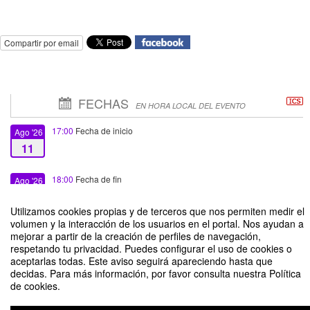
Compartir por email
FECHAS
EN HORA LOCAL DEL EVENTO
17:00
Fecha de inicio
Ago '26
11
18:00
Fecha de fin
Ago '26
11
Utilizamos cookies propias y de terceros que nos permiten medir el
volumen y la interacción de los usuarios en el portal. Nos ayudan a
mejorar a partir de la creación de perfiles de navegación,
respetando tu privacidad. Puedes configurar el uso de cookies o
aceptarlas todas. Este aviso seguirá apareciendo hasta que
decidas. Para más información, por favor consulta nuestra Política
EndNote como apoyo metodológico en la redacción científica.
de cookies.
Organizado por BEIC, ANID | Dirección de Bibliotecas, Vicerrectoría
Académica